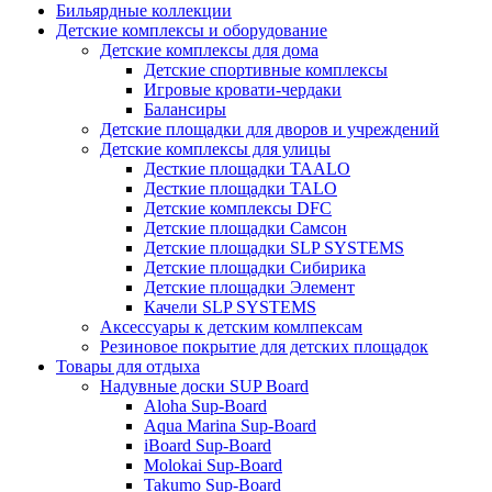
Бильярдные коллекции
Детские комплексы и оборудование
Детские комплексы для дома
Детские спортивные комплексы
Игровые кровати-чердаки
Балансиры
Детские площадки для дворов и учреждений
Детские комплексы для улицы
Десткие площадки TAALO
Десткие площадки TALO
Детские комплексы DFC
Детские площадки Самсон
Детские площадки SLP SYSTEMS
Детские площадки Сибирика
Детские площадки Элемент
Качели SLP SYSTEMS
Аксессуары к детским комлпексам
Резиновое покрытие для детских площадок
Товары для отдыха
Надувные доски SUP Board
Aloha Sup-Board
Aqua Marina Sup-Board
iBoard Sup-Board
Molokai Sup-Board
Takumo Sup-Board