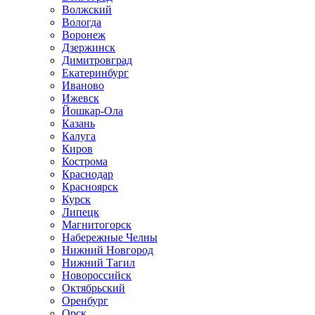
Волжский
Вологда
Воронеж
Дзержинск
Димитровград
Екатеринбург
Иваново
Ижевск
Йошкар-Ола
Казань
Калуга
Киров
Кострома
Краснодар
Красноярск
Курск
Липецк
Магнитогорск
Набережные Челны
Нижний Новгород
Нижний Тагил
Новороссийск
Октябрьский
Оренбург
Орск