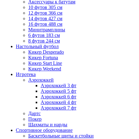
Аксессуары к батутам
10 футов 305 см
12 футов 366 см
14 футов 427 см
16 футов 488 см
Минитрамплины
6 футов 183 см
8 футов 244 см
Настольный футбол
Кикер Desperado
Кикер Fortuna
Кикер Start Line
Кикер Weekend
Игротека
Аэрохоккей
Аэрохоккей 3 фт
Аэрохоккей 5 фт
Аэрохоккей 6 фт
Аэрохоккей 4 фт
Аэрохоккей 7 фт
Дартс
Покер
Шахматы и нарды
Спортивное оборудование
Баскетбольные щиты и стойки