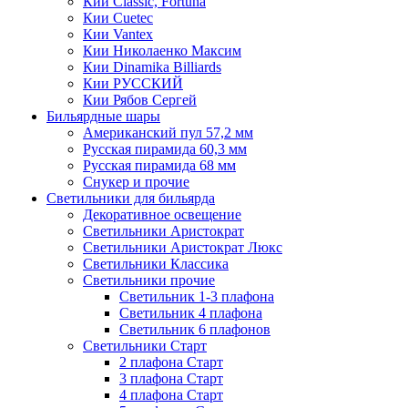
Кии Classic, Fortuna
Кии Cuetec
Кии Vantex
Кии Николаенко Максим
Кии Dinamika Billiards
Кии РУССКИЙ
Кии Рябов Сергей
Бильярдные шары
Американский пул 57,2 мм
Русская пирамида 60,3 мм
Русская пирамида 68 мм
Снукер и прочие
Светильники для бильярда
Декоративное освещение
Светильники Аристократ
Светильники Аристократ Люкс
Светильники Классика
Светильники прочие
Светильник 1-3 плафона
Светильник 4 плафона
Светильник 6 плафонов
Светильники Старт
2 плафона Старт
3 плафона Старт
4 плафона Старт