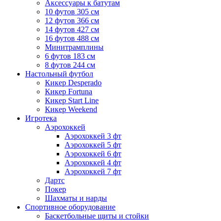
Аксессуары к батутам
10 футов 305 см
12 футов 366 см
14 футов 427 см
16 футов 488 см
Минитрамплины
6 футов 183 см
8 футов 244 см
Настольный футбол
Кикер Desperado
Кикер Fortuna
Кикер Start Line
Кикер Weekend
Игротека
Аэрохоккей
Аэрохоккей 3 фт
Аэрохоккей 5 фт
Аэрохоккей 6 фт
Аэрохоккей 4 фт
Аэрохоккей 7 фт
Дартс
Покер
Шахматы и нарды
Спортивное оборудование
Баскетбольные щиты и стойки