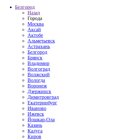
Белгород
Назад
Города
Москва
Аксай
Актобе
Альметьевск
Астрахань
Белгород
Брянск
Владимир
Волгоград
Волжский
Вологда
Воронеж
Дзержинск
Димитровград
Екатеринбург
Иваново
Ижевск
Йошкар-Ола
Казань
Калуга
Киров