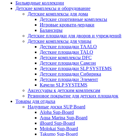
Бильярдные коллекции
Детские комплексы и оборудование
Детские комплексы для дома
Детские спортивные комплексы
Игровые кровати-чердаки
Балансиры
Детские площадки для дворов и учреждений
Детские комплексы для улицы
Десткие площадки TAALO
Десткие площадки TALO
Детские комплексы DFC
Детские площадки Самсон
Детские площадки SLP SYSTEMS
Детские площадки Сибирика
Детские площадки Элемент
Качели SLP SYSTEMS
Аксессуары к детским комлпексам
Резиновое покрытие для детских площадок
Товары для отдыха
Надувные доски SUP Board
Aloha Sup-Board
Aqua Marina Sup-Board
iBoard Sup-Board
Molokai Sup-Board
Takumo Sup-Board