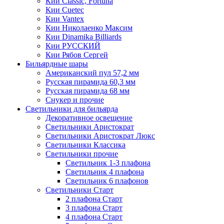
Кии Classic, Fortuna
Кии Cuetec
Кии Vantex
Кии Николаенко Максим
Кии Dinamika Billiards
Кии РУССКИЙ
Кии Рябов Сергей
Бильярдные шары
Американский пул 57,2 мм
Русская пирамида 60,3 мм
Русская пирамида 68 мм
Снукер и прочие
Светильники для бильярда
Декоративное освещение
Светильники Аристократ
Светильники Аристократ Люкс
Светильники Классика
Светильники прочие
Светильник 1-3 плафона
Светильник 4 плафона
Светильник 6 плафонов
Светильники Старт
2 плафона Старт
3 плафона Старт
4 плафона Старт