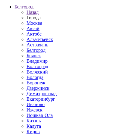
Белгород
Назад
Города
Москва
Аксай
Актобе
Альметьевск
Астрахань
Белгород
Брянск
Владимир
Волгоград
Волжский
Вологда
Воронеж
Дзержинск
Димитровград
Екатеринбург
Иваново
Ижевск
Йошкар-Ола
Казань
Калуга
Киров