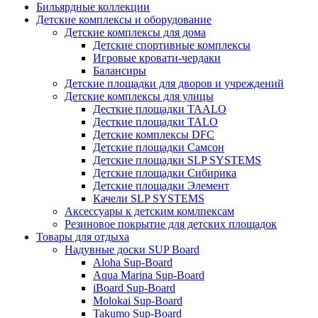
Бильярдные коллекции
Детские комплексы и оборудование
Детские комплексы для дома
Детские спортивные комплексы
Игровые кровати-чердаки
Балансиры
Детские площадки для дворов и учреждений
Детские комплексы для улицы
Десткие площадки TAALO
Десткие площадки TALO
Детские комплексы DFC
Детские площадки Самсон
Детские площадки SLP SYSTEMS
Детские площадки Сибирика
Детские площадки Элемент
Качели SLP SYSTEMS
Аксессуары к детским комлпексам
Резиновое покрытие для детских площадок
Товары для отдыха
Надувные доски SUP Board
Aloha Sup-Board
Aqua Marina Sup-Board
iBoard Sup-Board
Molokai Sup-Board
Takumo Sup-Board