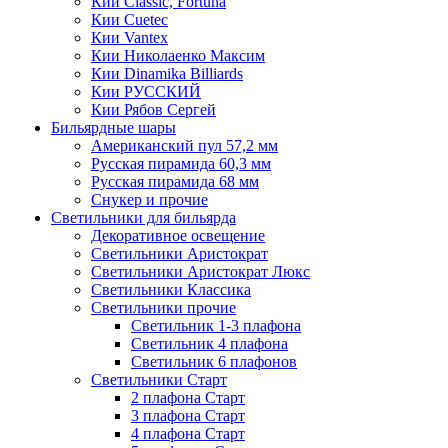
Кии Classic, Fortuna
Кии Cuetec
Кии Vantex
Кии Николаенко Максим
Кии Dinamika Billiards
Кии РУССКИЙ
Кии Рябов Сергей
Бильярдные шары
Американский пул 57,2 мм
Русская пирамида 60,3 мм
Русская пирамида 68 мм
Снукер и прочие
Светильники для бильярда
Декоративное освещение
Светильники Аристократ
Светильники Аристократ Люкс
Светильники Классика
Светильники прочие
Светильник 1-3 плафона
Светильник 4 плафона
Светильник 6 плафонов
Светильники Старт
2 плафона Старт
3 плафона Старт
4 плафона Старт