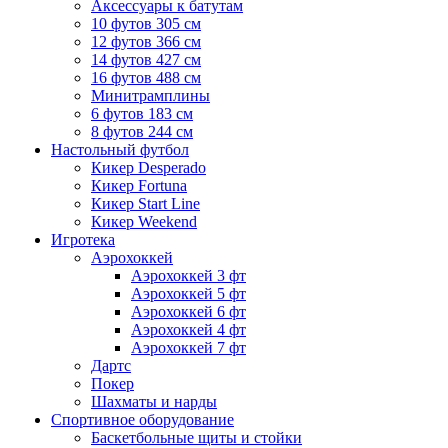
Аксессуары к батутам
10 футов 305 см
12 футов 366 см
14 футов 427 см
16 футов 488 см
Минитрамплины
6 футов 183 см
8 футов 244 см
Настольный футбол
Кикер Desperado
Кикер Fortuna
Кикер Start Line
Кикер Weekend
Игротека
Аэрохоккей
Аэрохоккей 3 фт
Аэрохоккей 5 фт
Аэрохоккей 6 фт
Аэрохоккей 4 фт
Аэрохоккей 7 фт
Дартс
Покер
Шахматы и нарды
Спортивное оборудование
Баскетбольные щиты и стойки