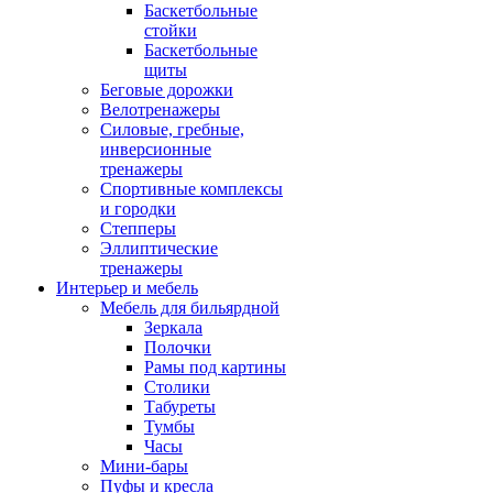
Баскетбольные
стойки
Баскетбольные
щиты
Беговые дорожки
Велотренажеры
Силовые, гребные,
инверсионные
тренажеры
Спортивные комплексы
и городки
Степперы
Эллиптические
тренажеры
Интерьер и мебель
Мебель для бильярдной
Зеркала
Полочки
Рамы под картины
Столики
Табуреты
Тумбы
Часы
Мини-бары
Пуфы и кресла