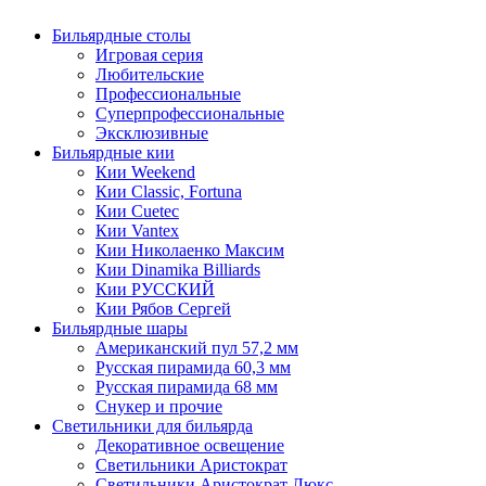
Бильярдные столы
Игровая серия
Любительские
Профессиональные
Суперпрофессиональные
Эксклюзивные
Бильярдные кии
Кии Weekend
Кии Classic, Fortuna
Кии Cuetec
Кии Vantex
Кии Николаенко Максим
Кии Dinamika Billiards
Кии РУССКИЙ
Кии Рябов Сергей
Бильярдные шары
Американский пул 57,2 мм
Русская пирамида 60,3 мм
Русская пирамида 68 мм
Снукер и прочие
Светильники для бильярда
Декоративное освещение
Светильники Аристократ
Светильники Аристократ Люкс