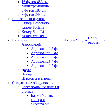
16 футов 488 см
Минитрамплины
6 футов 183 см
8 футов 244 см
Настольный футбол
Кикер Desperado
Кикер Fortuna
Кикер Start Line
Кикер Weekend
Наши
Игротека
Акции
Услуги
Тр
работы
Аэрохоккей
Аэрохоккей 3 фт
Аэрохоккей 5 фт
Аэрохоккей 6 фт
Аэрохоккей 4 фт
Аэрохоккей 7 фт
Дартс
Покер
Шахматы и нарды
Спортивное оборудование
Баскетбольные щиты и
стойки
Баскетбольные
кольца и
аксессуары