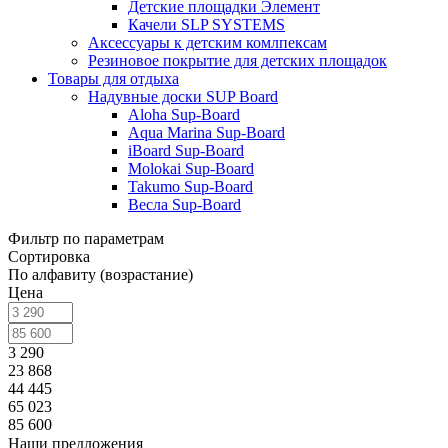
Детские площадки Элемент
Качели SLP SYSTEMS
Аксессуары к детским комлпексам
Резиновое покрытие для детских площадок
Товары для отдыха
Надувные доски SUP Board
Aloha Sup-Board
Aqua Marina Sup-Board
iBoard Sup-Board
Molokai Sup-Board
Takumo Sup-Board
Весла Sup-Board
Фильтр по параметрам
Сортировка
По алфавиту (возрастание)
Цена
3 290
23 868
44 445
65 023
85 600
Наши предложения