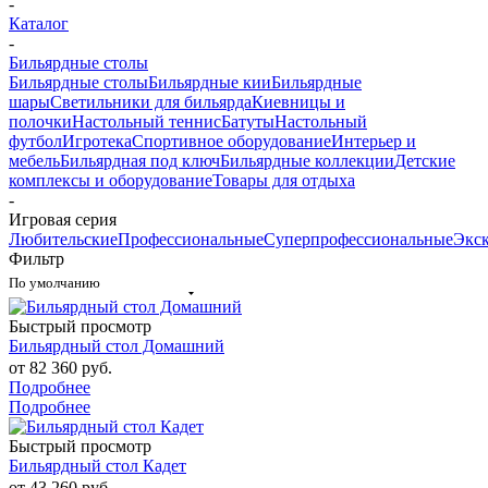
-
Каталог
-
Бильярдные столы
Бильярдные столы
Бильярдные кии
Бильярдные
шары
Светильники для бильярда
Киевницы и
полочки
Настольный теннис
Батуты
Настольный
футбол
Игротека
Спортивное оборудование
Интерьер и
мебель
Бильярдная под ключ
Бильярдные коллекции
Детские
комплексы и оборудование
Товары для отдыха
-
Игровая серия
Любительские
Профессиональные
Суперпрофессиональные
Экс
Фильтр
По умолчанию
Быстрый просмотр
Бильярдный стол Домашний
от
82 360 руб.
Подробнее
Подробнее
Быстрый просмотр
Бильярдный стол Кадет
от
43 260 руб.