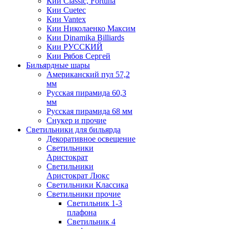
Кии Classic, Fortuna
Кии Cuetec
Кии Vantex
Кии Николаенко Максим
Кии Dinamika Billiards
Кии РУССКИЙ
Кии Рябов Сергей
Бильярдные шары
Американский пул 57,2
мм
Русская пирамида 60,3
мм
Русская пирамида 68 мм
Снукер и прочие
Светильники для бильярда
Декоративное освещение
Светильники
Аристократ
Светильники
Аристократ Люкс
Светильники Классика
Светильники прочие
Светильник 1-3
плафона
Светильник 4