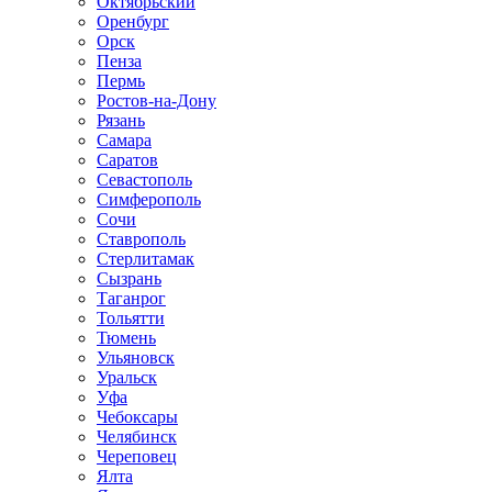
Октябрьский
Оренбург
Орск
Пенза
Пермь
Ростов-на-Дону
Рязань
Самара
Саратов
Севастополь
Симферополь
Сочи
Ставрополь
Стерлитамак
Сызрань
Таганрог
Тольятти
Тюмень
Ульяновск
Уральск
Уфа
Чебоксары
Челябинск
Череповец
Ялта