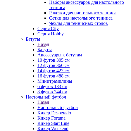
Наборы аксессуаров для настольного
тенниса
Ракетки для настольного тенниса
Сетки для настольного тенниса
Чехлы для теннисных столов
Серия City
Серия Hobby
Батуты
Назад
Батуты
Аксессуары к батутам
10 футов 305 см
12 футов 366 см
14 футов 427 см
16 футов 488 см
Минитрамплины
6 футов 183 см
8 футов 244 см
Настольный футбол
Назад
Настольный футбол
Кикер Desperado
Кикер Fortuna
Кикер Start Line
Кикер Weekend