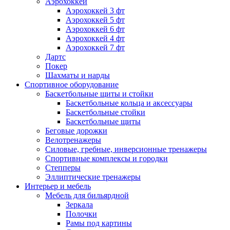
Аэрохоккей
Аэрохоккей 3 фт
Аэрохоккей 5 фт
Аэрохоккей 6 фт
Аэрохоккей 4 фт
Аэрохоккей 7 фт
Дартс
Покер
Шахматы и нарды
Спортивное оборудование
Баскетбольные щиты и стойки
Баскетбольные кольца и аксессуары
Баскетбольные стойки
Баскетбольные щиты
Беговые дорожки
Велотренажеры
Силовые, гребные, инверсионные тренажеры
Спортивные комплексы и городки
Степперы
Эллиптические тренажеры
Интерьер и мебель
Мебель для бильярдной
Зеркала
Полочки
Рамы под картины