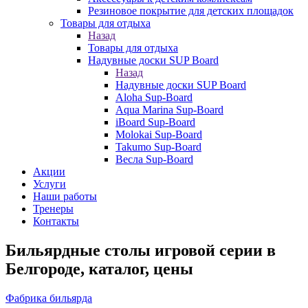
Резиновое покрытие для детских площадок
Товары для отдыха
Назад
Товары для отдыха
Надувные доски SUP Board
Назад
Надувные доски SUP Board
Aloha Sup-Board
Aqua Marina Sup-Board
iBoard Sup-Board
Molokai Sup-Board
Takumo Sup-Board
Весла Sup-Board
Акции
Услуги
Наши работы
Тренеры
Контакты
Бильярдные столы игровой серии в
Белгороде, каталог, цены
Фабрика бильярда