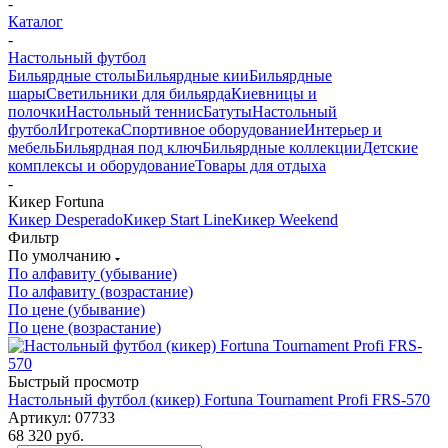
-
Каталог
-
Настольный футбол
Бильярдные столы
Бильярдные кии
Бильярдные
шары
Светильники для бильярда
Киевницы и
полочки
Настольный теннис
Батуты
Настольный
футбол
Игротека
Спортивное оборудование
Интерьер и
мебель
Бильярдная под ключ
Бильярдные коллекции
Детские
комплексы и оборудование
Товары для отдыха
-
Кикер Fortuna
Кикер Desperado
Кикер Start Line
Кикер Weekend
Фильтр
По умолчанию
По алфавиту (убывание)
По алфавиту (возрастание)
По цене (убывание)
По цене (возрастание)
Быстрый просмотр
Настольный футбол (кикер) Fortuna Tournament Profi FRS-570
Артикул: 07733
68 320
руб.