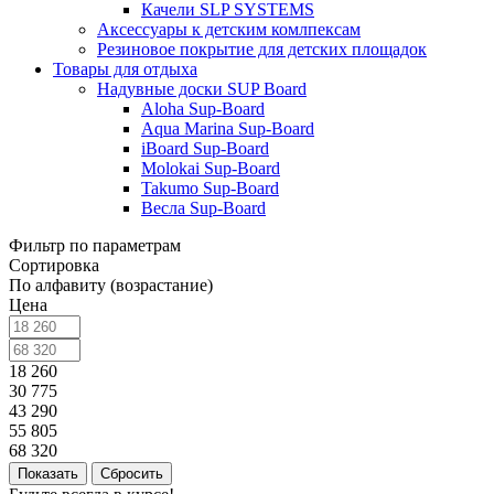
Качели SLP SYSTEMS
Аксессуары к детским комлпексам
Резиновое покрытие для детских площадок
Товары для отдыха
Надувные доски SUP Board
Aloha Sup-Board
Aqua Marina Sup-Board
iBoard Sup-Board
Molokai Sup-Board
Takumo Sup-Board
Весла Sup-Board
Фильтр по параметрам
Сортировка
По алфавиту (возрастание)
Цена
18 260
30 775
43 290
55 805
68 320
Сбросить