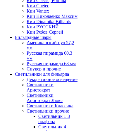
Кии Classic, Fortuna
Кии Cuetec
Кии Vantex
Кии Николаенко Максим
Кии Dinamika Billiards
Кии РУССКИЙ
Кии Рябов Сергей
Бильярдные шары
Американский пул 57,2
мм
Русская пирамида 60,3
мм
Русская пирамида 68 мм
Снукер и прочие
Светильники для бильярда
Декоративное освещение
Светильники
Аристократ
Светильники
Аристократ Люкс
Светильники Классика
Светильники прочие
Светильник 1-3
плафона
Светильник 4