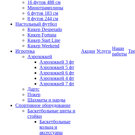
16 футов 488 см
Минитрамплины
6 футов 183 см
8 футов 244 см
Настольный футбол
Кикер Desperado
Кикер Fortuna
Кикер Start Line
Кикер Weekend
Наши
Игротека
Акции
Услуги
Тр
работы
Аэрохоккей
Аэрохоккей 3 фт
Аэрохоккей 5 фт
Аэрохоккей 6 фт
Аэрохоккей 4 фт
Аэрохоккей 7 фт
Дартс
Покер
Шахматы и нарды
Спортивное оборудование
Баскетбольные щиты и
стойки
Баскетбольные
кольца и
аксессуары