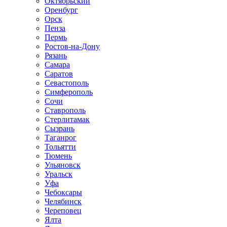
Октябрьский
Оренбург
Орск
Пенза
Пермь
Ростов-на-Дону
Рязань
Самара
Саратов
Севастополь
Симферополь
Сочи
Ставрополь
Стерлитамак
Сызрань
Таганрог
Тольятти
Тюмень
Ульяновск
Уральск
Уфа
Чебоксары
Челябинск
Череповец
Ялта