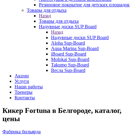
Резиновое покрытие для детских площадок
Товары для отдыха
Назад
Товары для отдыха
Надувные доски SUP Board
Назад
Надувные доски SUP Board
Aloha Sup-Board
Aqua Marina Sup-Board
iBoard Sup-Board
Molokai Sup-Board
Takumo Sup-Board
Весла Sup-Board
Акции
Услуги
Наши работы
Тренеры
Контакты
Кикер Fortuna в Белгороде, каталог,
цены
Фабрика бильярда