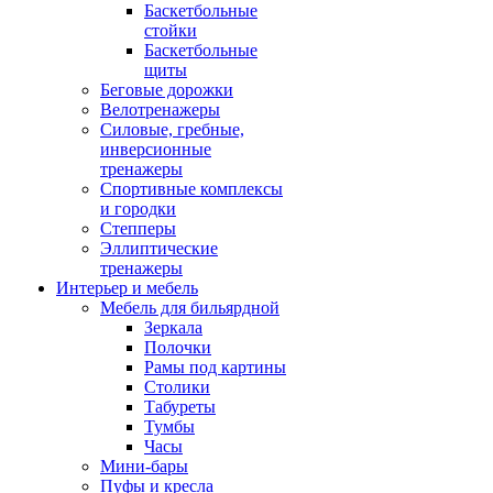
Баскетбольные
стойки
Баскетбольные
щиты
Беговые дорожки
Велотренажеры
Силовые, гребные,
инверсионные
тренажеры
Спортивные комплексы
и городки
Степперы
Эллиптические
тренажеры
Интерьер и мебель
Мебель для бильярдной
Зеркала
Полочки
Рамы под картины
Столики
Табуреты
Тумбы
Часы
Мини-бары
Пуфы и кресла