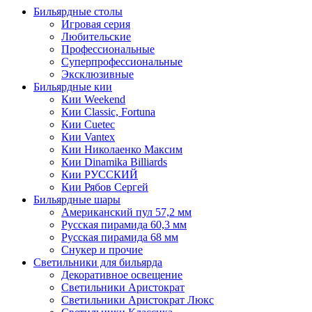
Бильярдные столы
Игровая серия
Любительские
Профессиональные
Суперпрофессиональные
Эксклюзивные
Бильярдные кии
Кии Weekend
Кии Classic, Fortuna
Кии Cuetec
Кии Vantex
Кии Николаенко Максим
Кии Dinamika Billiards
Кии РУССКИЙ
Кии Рябов Сергей
Бильярдные шары
Американский пул 57,2 мм
Русская пирамида 60,3 мм
Русская пирамида 68 мм
Снукер и прочие
Светильники для бильярда
Декоративное освещение
Светильники Аристократ
Светильники Аристократ Люкс