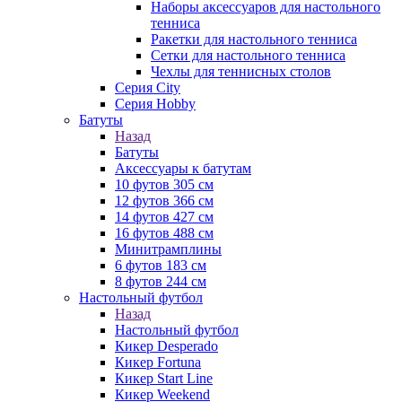
Наборы аксессуаров для настольного
тенниса
Ракетки для настольного тенниса
Сетки для настольного тенниса
Чехлы для теннисных столов
Серия City
Серия Hobby
Батуты
Назад
Батуты
Аксессуары к батутам
10 футов 305 см
12 футов 366 см
14 футов 427 см
16 футов 488 см
Минитрамплины
6 футов 183 см
8 футов 244 см
Настольный футбол
Назад
Настольный футбол
Кикер Desperado
Кикер Fortuna
Кикер Start Line
Кикер Weekend