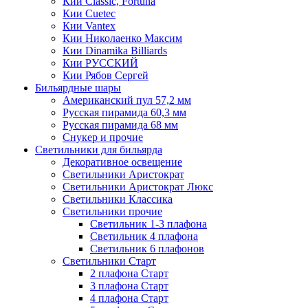
Кии Classic, Fortuna
Кии Cuetec
Кии Vantex
Кии Николаенко Максим
Кии Dinamika Billiards
Кии РУССКИЙ
Кии Рябов Сергей
Бильярдные шары
Американский пул 57,2 мм
Русская пирамида 60,3 мм
Русская пирамида 68 мм
Снукер и прочие
Светильники для бильярда
Декоративное освещение
Светильники Аристократ
Светильники Аристократ Люкс
Светильники Классика
Светильники прочие
Светильник 1-3 плафона
Светильник 4 плафона
Светильник 6 плафонов
Светильники Старт
2 плафона Старт
3 плафона Старт
4 плафона Старт