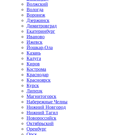
Волжский
Вологда
Воронеж
Дзержинск
Димитровград
Екатеринбург
Иваново
Ижевск
Йошкар-Ола
Казань
Калуга
Киров
Кострома
Краснодар
Красноярск
Курск
Липецк
Магнитогорск
Набережные Челны
Нижний Новгород
Нижний Тагил
Новороссийск
Октябрьский
Оренбург
Орск