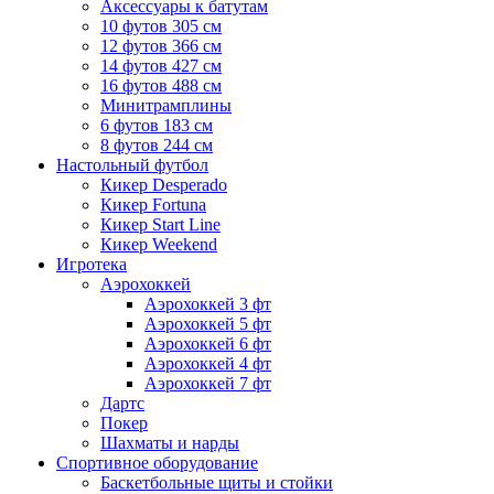
Аксессуары к батутам
10 футов 305 см
12 футов 366 см
14 футов 427 см
16 футов 488 см
Минитрамплины
6 футов 183 см
8 футов 244 см
Настольный футбол
Кикер Desperado
Кикер Fortuna
Кикер Start Line
Кикер Weekend
Игротека
Аэрохоккей
Аэрохоккей 3 фт
Аэрохоккей 5 фт
Аэрохоккей 6 фт
Аэрохоккей 4 фт
Аэрохоккей 7 фт
Дартс
Покер
Шахматы и нарды
Спортивное оборудование
Баскетбольные щиты и стойки