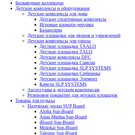
Бильярдные коллекции
Детские комплексы и оборудование
Детские комплексы для дома
Детские спортивные комплексы
Игровые кровати-чердаки
Балансиры
Детские площадки для дворов и учреждений
Детские комплексы для улицы
Десткие площадки TAALO
Десткие площадки TALO
Детские комплексы DFC
Детские площадки Самсон
Детские площадки SLP SYSTEMS
Детские площадки Сибирика
Детские площадки Элемент
Качели SLP SYSTEMS
Аксессуары к детским комлпексам
Резиновое покрытие для детских площадок
Товары для отдыха
Надувные доски SUP Board
Aloha Sup-Board
Aqua Marina Sup-Board
iBoard Sup-Board
Molokai Sup-Board
Takumo Sup-Board