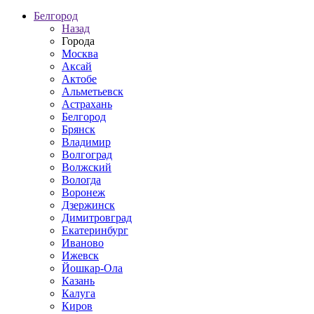
Белгород
Назад
Города
Москва
Аксай
Актобе
Альметьевск
Астрахань
Белгород
Брянск
Владимир
Волгоград
Волжский
Вологда
Воронеж
Дзержинск
Димитровград
Екатеринбург
Иваново
Ижевск
Йошкар-Ола
Казань
Калуга
Киров