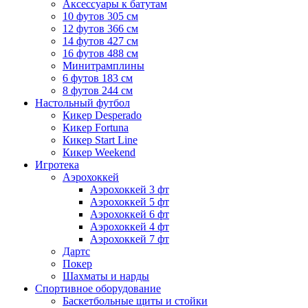
Аксессуары к батутам
10 футов 305 см
12 футов 366 см
14 футов 427 см
16 футов 488 см
Минитрамплины
6 футов 183 см
8 футов 244 см
Настольный футбол
Кикер Desperado
Кикер Fortuna
Кикер Start Line
Кикер Weekend
Игротека
Аэрохоккей
Аэрохоккей 3 фт
Аэрохоккей 5 фт
Аэрохоккей 6 фт
Аэрохоккей 4 фт
Аэрохоккей 7 фт
Дартс
Покер
Шахматы и нарды
Спортивное оборудование
Баскетбольные щиты и стойки