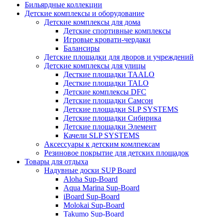
Бильярдные коллекции
Детские комплексы и оборудование
Детские комплексы для дома
Детские спортивные комплексы
Игровые кровати-чердаки
Балансиры
Детские площадки для дворов и учреждений
Детские комплексы для улицы
Десткие площадки TAALO
Десткие площадки TALO
Детские комплексы DFC
Детские площадки Самсон
Детские площадки SLP SYSTEMS
Детские площадки Сибирика
Детские площадки Элемент
Качели SLP SYSTEMS
Аксессуары к детским комлпексам
Резиновое покрытие для детских площадок
Товары для отдыха
Надувные доски SUP Board
Aloha Sup-Board
Aqua Marina Sup-Board
iBoard Sup-Board
Molokai Sup-Board
Takumo Sup-Board