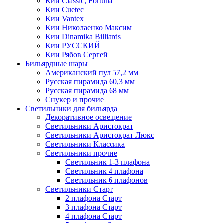
Кии Classic, Fortuna
Кии Cuetec
Кии Vantex
Кии Николаенко Максим
Кии Dinamika Billiards
Кии РУССКИЙ
Кии Рябов Сергей
Бильярдные шары
Американский пул 57,2 мм
Русская пирамида 60,3 мм
Русская пирамида 68 мм
Снукер и прочие
Светильники для бильярда
Декоративное освещение
Светильники Аристократ
Светильники Аристократ Люкс
Светильники Классика
Светильники прочие
Светильник 1-3 плафона
Светильник 4 плафона
Светильник 6 плафонов
Светильники Старт
2 плафона Старт
3 плафона Старт
4 плафона Старт