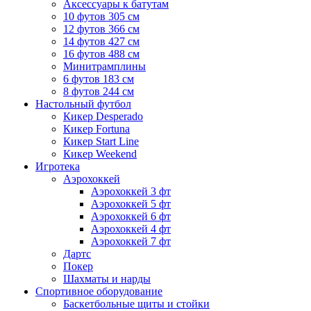
Аксессуары к батутам
10 футов 305 см
12 футов 366 см
14 футов 427 см
16 футов 488 см
Минитрамплины
6 футов 183 см
8 футов 244 см
Настольный футбол
Кикер Desperado
Кикер Fortuna
Кикер Start Line
Кикер Weekend
Игротека
Аэрохоккей
Аэрохоккей 3 фт
Аэрохоккей 5 фт
Аэрохоккей 6 фт
Аэрохоккей 4 фт
Аэрохоккей 7 фт
Дартс
Покер
Шахматы и нарды
Спортивное оборудование
Баскетбольные щиты и стойки