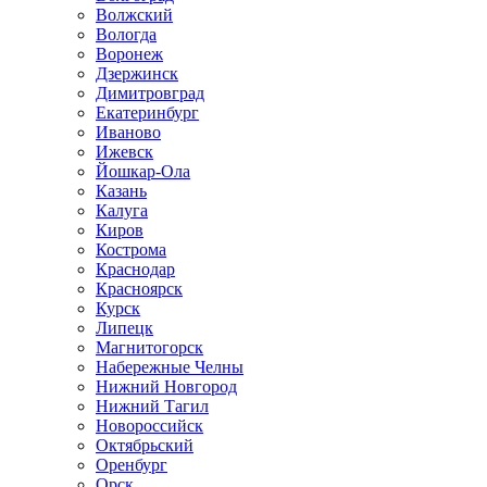
Волжский
Вологда
Воронеж
Дзержинск
Димитровград
Екатеринбург
Иваново
Ижевск
Йошкар-Ола
Казань
Калуга
Киров
Кострома
Краснодар
Красноярск
Курск
Липецк
Магнитогорск
Набережные Челны
Нижний Новгород
Нижний Тагил
Новороссийск
Октябрьский
Оренбург
Орск