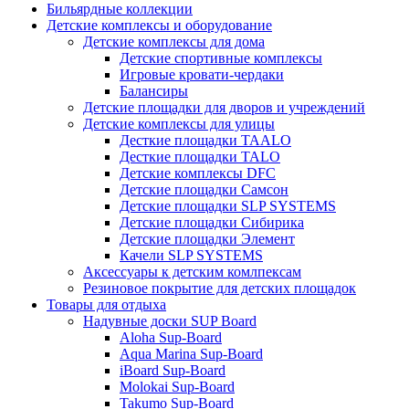
Бильярдные коллекции
Детские комплексы и оборудование
Детские комплексы для дома
Детские спортивные комплексы
Игровые кровати-чердаки
Балансиры
Детские площадки для дворов и учреждений
Детские комплексы для улицы
Десткие площадки TAALO
Десткие площадки TALO
Детские комплексы DFC
Детские площадки Самсон
Детские площадки SLP SYSTEMS
Детские площадки Сибирика
Детские площадки Элемент
Качели SLP SYSTEMS
Аксессуары к детским комлпексам
Резиновое покрытие для детских площадок
Товары для отдыха
Надувные доски SUP Board
Aloha Sup-Board
Aqua Marina Sup-Board
iBoard Sup-Board
Molokai Sup-Board
Takumo Sup-Board