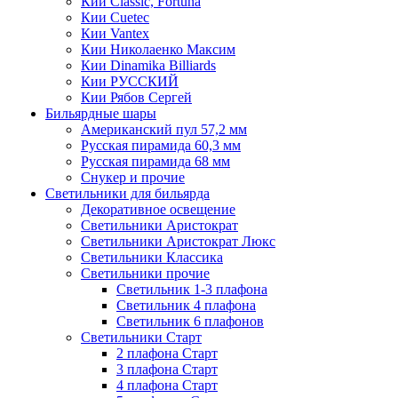
Кии Classic, Fortuna
Кии Cuetec
Кии Vantex
Кии Николаенко Максим
Кии Dinamika Billiards
Кии РУССКИЙ
Кии Рябов Сергей
Бильярдные шары
Американский пул 57,2 мм
Русская пирамида 60,3 мм
Русская пирамида 68 мм
Снукер и прочие
Светильники для бильярда
Декоративное освещение
Светильники Аристократ
Светильники Аристократ Люкс
Светильники Классика
Светильники прочие
Светильник 1-3 плафона
Светильник 4 плафона
Светильник 6 плафонов
Светильники Старт
2 плафона Старт
3 плафона Старт
4 плафона Старт